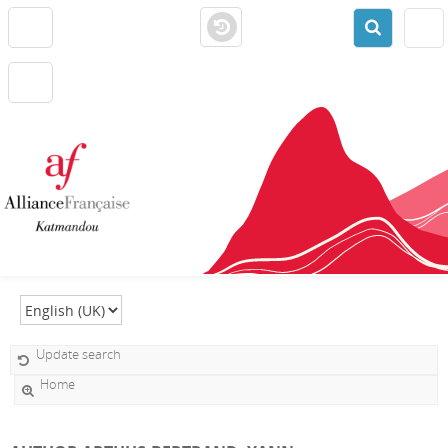
Select language
Update search
Home