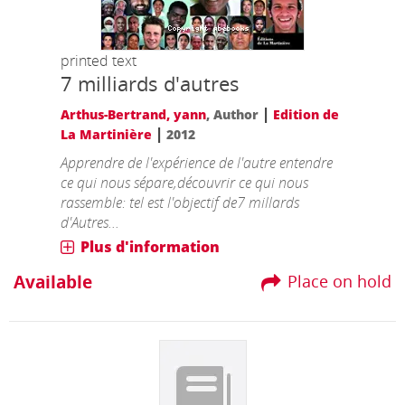
printed text
7 milliards d'autres
|
Arthus-Bertrand, yann
, Author
Edition de
|
La Martinière
2012
Apprendre de l'expérience de l'autre entendre
ce qui nous sépare,découvrir ce qui nous
rassemble: tel est l'objectif de7 millards
d'Autres...
Plus d'information
Available
Place on hold