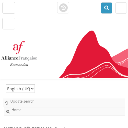
Select language
Update search
Home