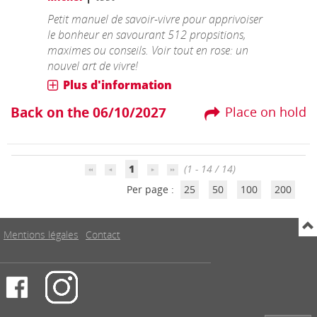
Petit manuel de savoir-vivre pour apprivoiser
le bonheur en savourant 512 propsitions,
maximes ou conseils. Voir tout en rose: un
nouvel art de vivre!
Plus d'information
Back on the 06/10/2027
Place on hold
1
(1 - 14 / 14)
Per page :
25
50
100
200
Mentions légales
Contact