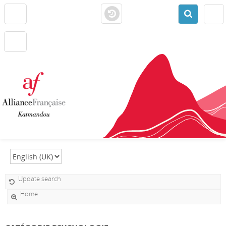
Select language
Update search
Home