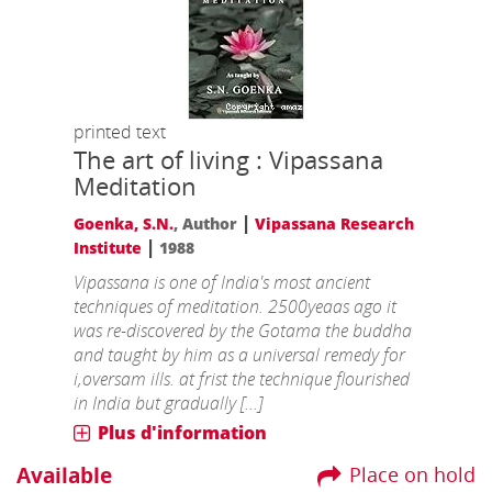
printed text
The art of living : Vipassana
Meditation
|
Goenka, S.N.
, Author
Vipassana Research
|
Institute
1988
Vipassana is one of India's most ancient
techniques of meditation. 2500yeaas ago it
was re-discovered by the Gotama the buddha
and taught by him as a universal remedy for
i,oversam ills. at frist the technique flourished
in India but gradually [...]
Plus d'information
Available
Place on hold