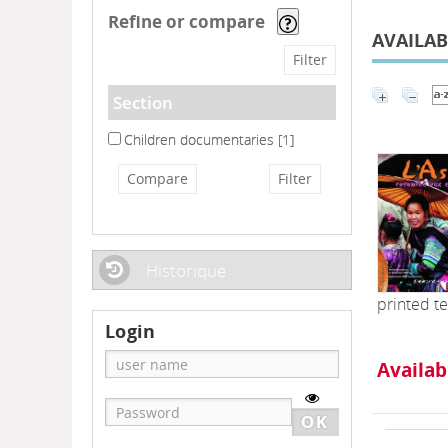
refine or compare
AVAILABL
Section
Children documentaries
Children documentaries
[1]
Historique
printed te
Login
Availab