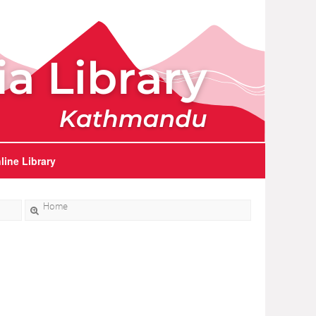
line Library
Home