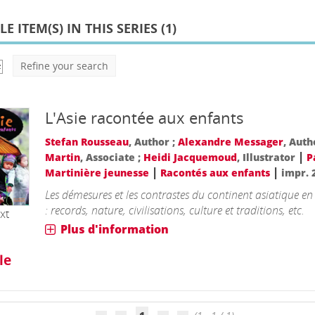
E ITEM(S) IN THIS SERIES (
1
)
Refine your search
L'Asie racontée aux enfants
Stefan Rousseau
, Author ;
Alexandre Messager
, Auth
|
Martin
, Associate ;
Heidi Jacquemoud
, Illustrator
P
|
|
Martinière jeunesse
Racontés aux enfants
impr. 
Les démesures et les contrastes du continent asiatique e
: records, nature, civilisations, culture et traditions, etc.
xt
Plus d'information
le