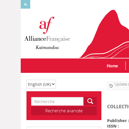
Home
Select language
Update 
Search
COLLECT
Recherche avancée
Publisher 
ISSN :