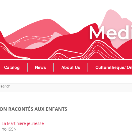
Catalog
News
About Us
Culturethèque/ On
search
ION RACONTÉS AUX ENFANTS
:
La Martinière jeunesse
no ISSN