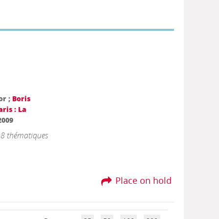
or ;
Boris
aris : La
2009
n 8 thématiques
Place on hold