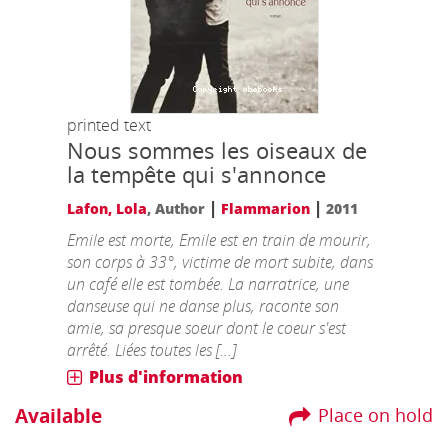
printed text
Nous sommes les oiseaux de
la tempête qui s'annonce
|
|
Lafon, Lola
, Author
Flammarion
2011
Emile est morte, Emile est en train de mourir,
son corps à 33°, victime de mort subite, dans
un café elle est tombée. La narratrice, une
danseuse qui ne danse plus, raconte son
amie, sa presque soeur dont le coeur s'est
arrêté. Liées toutes les [...]
Plus d'information
Available
Place on hold