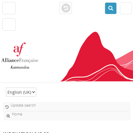
Select language
Update search
Home