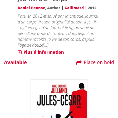
|
|
Daniel Pennac
, Author
Gallimard
2012
Paru en 2012 et salué par la critique, Journal
d'un corps tire son originalité de son sujet. Il
s'agit en effet d'un journal fictif, attribué au
père d'une amie de l'auteur, dans lequel un
homme raconte la vie de son corps, depuis
l'âge de douze[...]
Plus d'information
Available
Place on hold