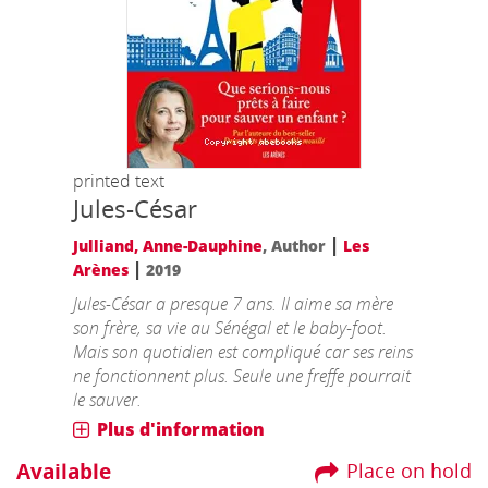
printed text
Jules-César
|
Julliand, Anne-Dauphine
, Author
Les
|
Arènes
2019
Jules-César a presque 7 ans. Il aime sa mère
son frère, sa vie au Sénégal et le baby-foot.
Mais son quotidien est compliqué car ses reins
ne fonctionnent plus. Seule une freffe pourrait
le sauver.
Plus d'information
Available
Place on hold