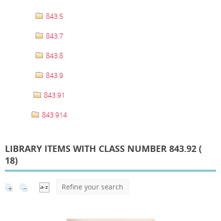
843.5
843.7
843.8
843.9
843.91
843.914
LIBRARY ITEMS WITH CLASS NUMBER 843.92 (
18
)
Refine your search