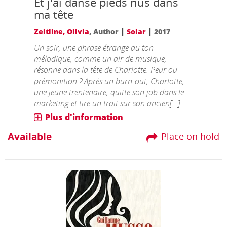
Et j'ai dansé pieds nus dans
ma tête
|
|
Zeitline, Olivia
, Author
Solar
2017
Un soir, une phrase étrange au ton
mélodique, comme un air de musique,
résonne dans la tête de Charlotte. Peur ou
prémonition ? Après un burn-out, Charlotte,
une jeune trentenaire, quitte son job dans le
marketing et tire un trait sur son ancien[...]
Plus d'information
Available
Place on hold