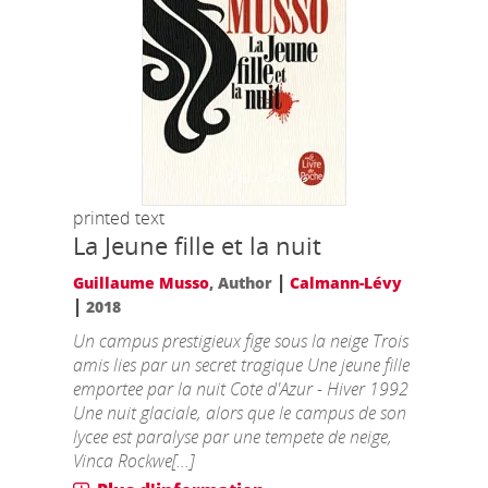
printed text
La Jeune fille et la nuit
|
Guillaume Musso
, Author
Calmann-Lévy
|
2018
Un campus prestigieux fige sous la neige Trois
amis lies par un secret tragique Une jeune fille
emportee par la nuit Cote d'Azur - Hiver 1992
Une nuit glaciale, alors que le campus de son
lycee est paralyse par une tempete de neige,
Vinca Rockwe[...]