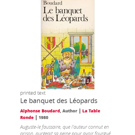
printed text
Le banquet des Léopards
|
Alphonse Boudard
, Author
La Table
|
Ronde
1980
Auguste-le faussaire, que l'auteur connut en
prison, purgeait sa peine pour avoir fourgué