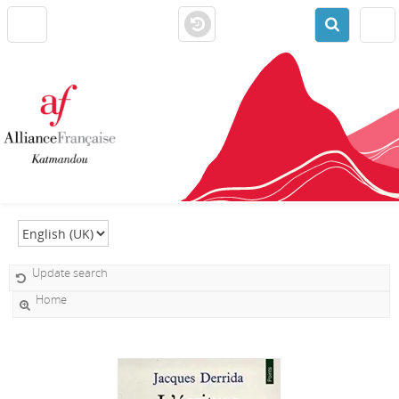
Select language
Update search
Home