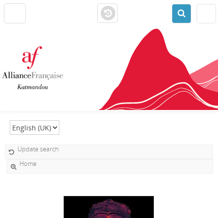
Select language
Update search
Home