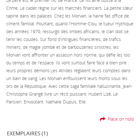
Le père est le premier flic de France. Le fils aîné bosse à la
Crime. Le cadet règne sur les marchés financiers. La petite sœur
tapine dans les palaces. Chez les Morvan, la haine fait office de
ciment familial. Pourtant, quand l'Homme-Clou, le tueur mythique
des années 1970, ressurgit des limbes africains, le clan doit se
tenir les coudes. Sur fond d'intrigues financières, de trafics
miniers, de magie yombé et de barbouzeries sinistres, les
Morvan vont affronter un assassin hors norme, qui défie les lois
du temps et de l'espace. Ils vont surtout faire face à bien pire :
leurs propres démons.Les Atrides réglaient leurs comptes dans
un bain de sang. Les Morvan enfouissent leurs morts sous les
ors de la République. Avec cette saga familiale hallucinante, Jean-
Christophe Grangé livre un récit puissant. Hubert Lizé, Le
Parisien. Envoûtant. Nathalie Dupuis, Elle.
Place on hold
EXEMPLAIRES (1)